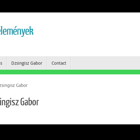
vélemények
os
Dzsingisz Gabor
Contact
zsingisz Gabor
singisz Gabor