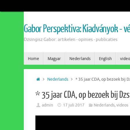
Gabor Perspektiva: Kiadványok - 
Dzsingisz Gabor: artikelen - opinies - publicaties
Home
Magyar
Nederlands
English
vide
Nederlands
* 35 jaar CDA, op bezoek bij D
* 35 jaar CDA, op bezoek bij Dz
admin
17 juli 2017
Nederlands
,
videos