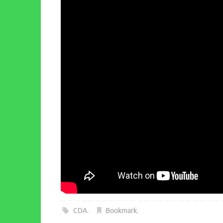
CDA
.
Bookmark
.