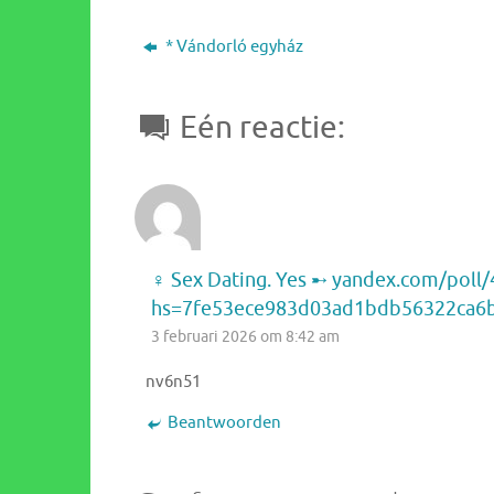
* Vándorló egyház
Eén reactie:
‍♀️ Sex Dating. Yes ➸ yandex.com/p
hs=7fe53ece983d03ad1bdb56322ca6bc
3 februari 2026 om 8:42 am
nv6n51
Beantwoorden