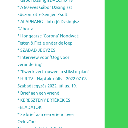
* Gábor Dzsingisz – ECHO TV
* A 80 éves Gábor Dzsingiszt
köszöntötte Semjén Zsolt
* ALAPHANG – Interjú Dzsingisz
Gáborral
* Hongaarse ‘Corona’ Noodwet:
Feiten & Fictie onder de loep
* SZABAD JEGYZÉS
* Interview voor ‘Oog voor
verandering’
* “Kweek vertrouwen in stikstofplan”
* HIR TV – Napi aktuális – 2022-07-08
Szabad jegyzés 2022. július. 19.
* Brief aan een vriend
* KERESZTÉNY ÉRTÉKEK ÉS
FELADATOK
* 2e brief aan een vriend over
Oekraïne