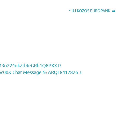
* ÚJ KÖZÖS EURÓPÁNK
oll/43o224okZdReGRb1Q8PXXJ?
00& Chat Message № ARQL8412826 ‍♀️