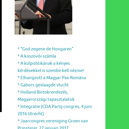
* “God zegene de Hongaren”
* A koszovói számla
* A külpolitikának a kényes
kérdésekkel is szembe kell néznie!
* Elhangzott a Magyar Pax Romána
* Gabors geslaagde vlucht
* Holland Birtokrendezés,
Magyarországi tapasztalatok.
* Integratie (CDA Partij congres, 4 juni
2016 Utrecht)
* Jaarcongres vereniging Groen van
Prinsterer, 27 januari 2017