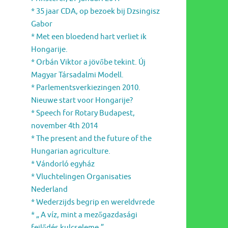
* 35 jaar CDA, op bezoek bij Dzsingisz
Gabor
* Met een bloedend hart verliet ik
Hongarije.
* Orbán Viktor a jövőbe tekint. Új
Magyar Társadalmi Modell.
* Parlementsverkiezingen 2010.
Nieuwe start voor Hongarije?
* Speech for Rotary Budapest,
november 4th 2014
* The present and the future of the
Hungarian agriculture.
* Vándorló egyház
* Vluchtelingen Organisaties
Nederland
* Wederzijds begrip en wereldvrede
* „ A víz, mint a mezőgazdasági
fejlődés kulcseleme.”