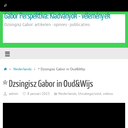
Gabor Perspektiva: Kiadványok - vélemények
Dzsingisz Gabor: artikelen - opinies - publicaties
Nederlands
* Dzsingisz Gabor in Oud&Wijs
* Dzsingisz Gabor in Oud&Wijs
admin
8 januari 2025
Nederlands
,
Uncategorized
,
videos