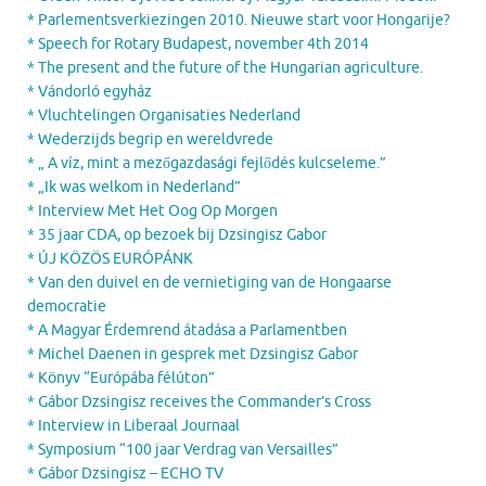
* Parlementsverkiezingen 2010. Nieuwe start voor Hongarije?
* Speech for Rotary Budapest, november 4th 2014
* The present and the future of the Hungarian agriculture.
* Vándorló egyház
* Vluchtelingen Organisaties Nederland
* Wederzijds begrip en wereldvrede
* „ A víz, mint a mezőgazdasági fejlődés kulcseleme.”
* „Ik was welkom in Nederland”
* Interview Met Het Oog Op Morgen
* 35 jaar CDA, op bezoek bij Dzsingisz Gabor
* ÚJ KÖZÖS EURÓPÁNK
* Van den duivel en de vernietiging van de Hongaarse
democratie
* A Magyar Érdemrend átadása a Parlamentben
* Michel Daenen in gesprek met Dzsingisz Gabor
* Könyv “Európába félúton”
* Gábor Dzsingisz receives the Commander’s Cross
* Interview in Liberaal Journaal
* Symposium “100 jaar Verdrag van Versailles”
* Gábor Dzsingisz – ECHO TV