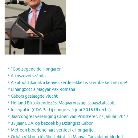
* “God zegene de Hongaren”
* A koszovói számla
* A külpolitikának a kényes kérdésekkel is szembe kell néznie!
* Elhangzott a Magyar Pax Romána
* Gabors geslaagde vlucht
* Holland Birtokrendezés, Magyarországi tapasztalatok.
* Integratie (CDA Partij congres, 4 juni 2016 Utrecht)
* Jaarcongres vereniging Groen van Prinsterer, 27 januari 2017
* 35 jaar CDA, op bezoek bij Dzsingisz Gabor
* Met een bloedend hart verliet ik Hongarije.
* Orbán Viktor a jövőbe tekint. Új Magyar Társadalmi Modell.