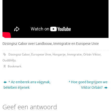
Dzsingisz Gabor over Landbouw, Immigratie en Europese Unie
Dzsingisz Gabor
,
Europese Unie
,
Hongarije
,
Immigratie
,
Orbán Viktor
,
Oud&WIjs
.
Bookmark
.
* Az emberek arra vágynak,
* Hoe goed begrijpen we
békében éljenek
Viktor Orbán?
Geef een antwoord