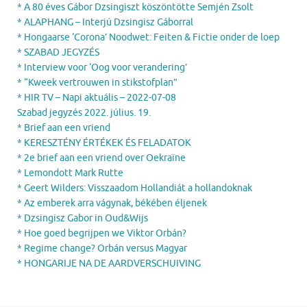
* A 80 éves Gábor Dzsingiszt köszöntötte Semjén Zsolt
* ALAPHANG – Interjú Dzsingisz Gáborral
* Hongaarse ‘Corona’ Noodwet: Feiten & Fictie onder de loep
* SZABAD JEGYZÉS
* Interview voor ‘Oog voor verandering’
* “Kweek vertrouwen in stikstofplan”
* HIR TV – Napi aktuális – 2022-07-08
Szabad jegyzés 2022. július. 19.
* Brief aan een vriend
* KERESZTÉNY ÉRTÉKEK ÉS FELADATOK
* 2e brief aan een vriend over Oekraïne
* Lemondott Mark Rutte
* Geert Wilders: Visszaadom Hollandiát a hollandoknak
* Az emberek arra vágynak, békében éljenek
* Dzsingisz Gabor in Oud&Wijs
* Hoe goed begrijpen we Viktor Orbán?
* Regime change? Orbán versus Magyar
* HONGARIJE NA DE AARDVERSCHUIVING